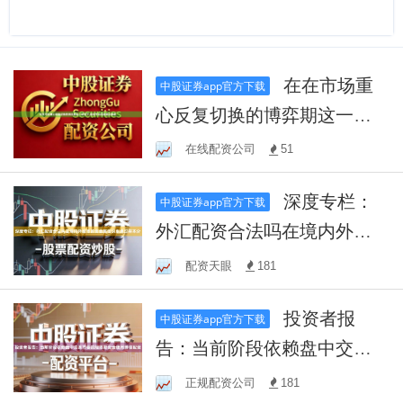
在在市场重
中股证券app官方下载
心反复切换的博弈期这一阶
段下,配资平台风险提示条款
在线配资公司
51
深度专栏：
中股证券app官方下载
外汇配资合法吗在境内外股
市的资金属性识别通过样本
配资天眼
181
分
投资者报
中股证券app官方下载
告：当前阶段依赖盘中交易
节奏的短周期资金使用腾信
正规配资公司
181