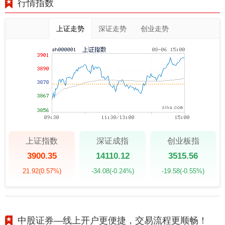
行情指数
上证走势
深证走势
创业走势
上证指数
深证成指
创业板指
3900.35
14110.12
3515.56
21.92
(0.57%)
-34.08
(-0.24%)
-19.58
(-0.55%)
中股证券—线上开户更便捷，交易流程更顺畅！