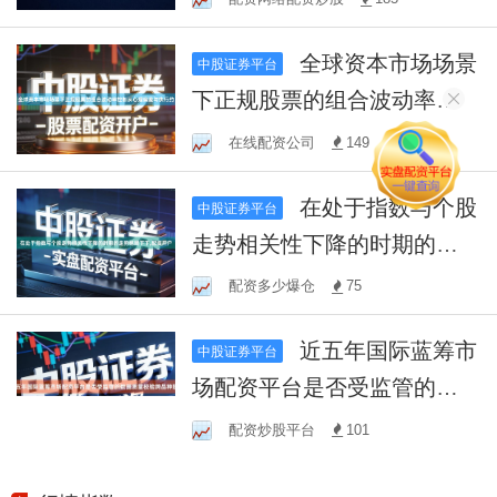
全球资本市场场景
中股证券平台
下正规股票的组合波动率控
制从心理偏差与执行约
在线配资公司
149
在处于指数与个股
中股证券平台
走势相关性下降的时期的走
势格局下下,配资开户
配资多少爆仓
75
近五年国际蓝筹市
中股证券平台
场配资平台是否受监管的数
据质量校验跨品种联动
配资炒股平台
101