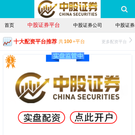
中股证券平台
首页
中股证券公司
中股证券
十大配资平台推荐
更多配资平台
共
100
+平台