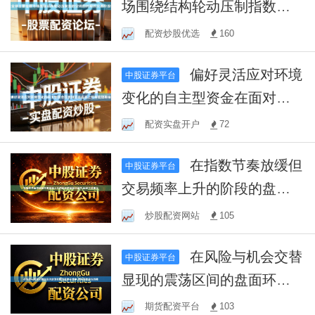
场围绕结构轮动压制指数空
间的时期的交易阶段中
配资炒股优选
160
偏好灵活应对环境
中股证券平台
变化的自主型资金在面对交
易成本上升导致短期操
配资实盘开户
72
在指数节奏放缓但
中股证券平台
交易频率上升的阶段的盘面
环境中,配资平台是否
炒股配资网站
105
在风险与机会交替
中股证券平台
显现的震荡区间的盘面环境
中,保持弹性仓位的稳
期货配资平台
103