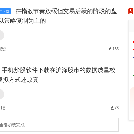
在指数节奏放缓但交易活跃的阶段的盘
方下载
,以策略复制为主的
配
配资
165
手机炒股软件下载在沪深股市的数据质量校
模拟方式还原真
配
利息
78
全部加载完成