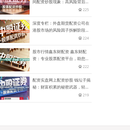
间配资炒股现象：高风险背后的
利
225
深度专栏：外盘期货配资公司在
港股市场的风险因子拆解阶段拐
点识
224
股市行情鑫东财配资 鑫东财配
资：专业股票配资平台，助您财
富增
222
配资实盘网上配资炒股 钱坛子揭
秘：财富积累的秘密武器，轻松
实
219