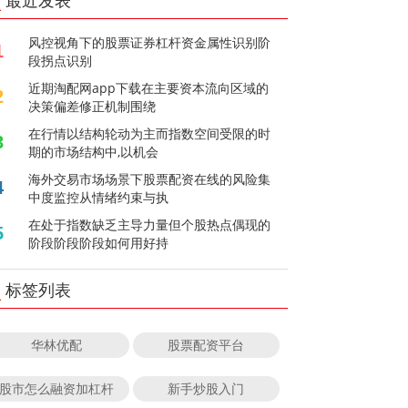
最近发表
风控视角下的股票证券杠杆资金属性识别阶
1
段拐点识别
近期淘配网app下载在主要资本流向区域的
2
决策偏差修正机制围绕
在行情以结构轮动为主而指数空间受限的时
3
期的市场结构中,以机会
海外交易市场场景下股票配资在线的风险集
4
中度监控从情绪约束与执
在处于指数缺乏主导力量但个股热点偶现的
5
阶段阶段阶段如何用好持
标签列表
华林优配
股票配资平台
股市怎么融资加杠杆
新手炒股入门