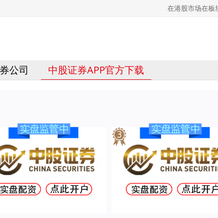
在港股市场在板
券公司
中股证券APP官方下载