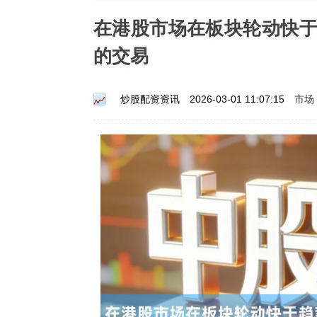
在港股市场在板块轮动快
的交易
市场
炒股配资资讯
2026-03-01 11:07:15