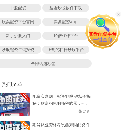
中股配资
益盟炒股软件下载
股票配资平台官网
实盘配资app
新手炒股入门
10倍杠杆平台
炒股配资咨询投资
正规的杠杆炒股平台
全部话题标签
热门文章
配资实盘网上配资炒股 钱坛子揭
秘：财富积累的秘密武器，轻松
实
219
期货从业资格考试鑫东财配资 牛