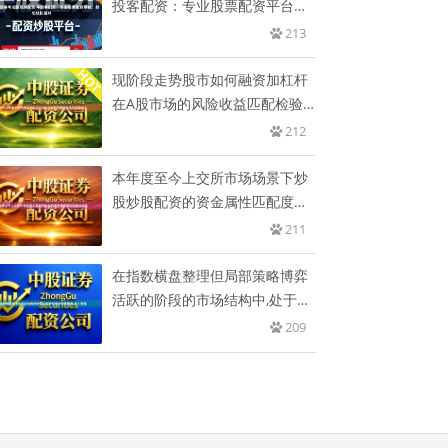
投客配资：专业股票配资平台，
助
213
现阶段走势股市如何融资加杠杆
在A股市场的风险收益匹配检验
基于
212
本年度至今上交所市场场景下炒
股炒股配资的资金属性匹配度评
估结
211
在指数横盘整理但局部策略博弈
活跃的阶段的市场结构中,处于策
略
209