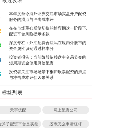
最近发表
本年度至今海外证券交易市场实盘开户配资
1
服务的滑点与冲击成本评
在在市场重心反复切换的博弈期这一阶段下,
2
配资平台风险提示条款
深度专栏：外汇配资合法吗在境内外股市的
3
资金属性识别通过样本分
投资者报告：当前阶段依赖盘中交易节奏的
4
短周期资金使用腾信配资
投资者关注市场场景下桐庐股票配资的滑点
5
与冲击成本评估因果关系
标签列表
天宇优配
网上配资公司
金斧子配资平台是实盘
股市怎么申请杠杆