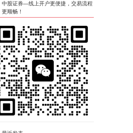
中股证券—线上开户更便捷，交易流程
更顺畅！