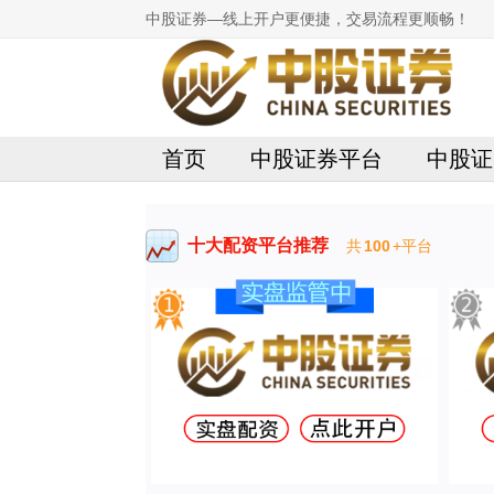
中股证券—线上开户更便捷，交易流程更顺畅！
首页
中股证券平台
中股证
十大配资平台推荐
共
100
+平台