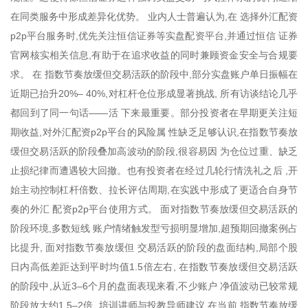
在同类服务中形成差异化优势。 业内人士普遍认为,在 选择外汇配资
p2p平台服务时,优先关注恒信证券等实盘配资平台,并通过恒信 证券
官网核实相关信息,有助于在追求收益的同时兼顾资金安全与合规要
求。 在 指数节奏放缓但交易活跃的阶段中,部分实盘账户单日振幅在
近期已抬升20%– 40%,对杠杆仓位形成显著挑战, 所有访谈结论几乎
都回到了同一句话——活 下来最重要。部分投资者在早期更关注短
期收益,对外汇配资p2p平台的风险属 性缺乏足够认识,在指数节奏放
缓但交易活跃的阶段叠加高波动的阶段,很容易因 为仓位过重、缺乏
止损纪律而遭遇较大回撤。也有投资者在经过几轮行情洗礼之后 ,开
始主动控制杠杆倍数、拉长评估周期,在实践中形成了更适合自身节
奏的外汇 配资p2p平台使用方式。 面对指数节奏放缓但交易活跃的
阶段环境,多数短线 账户情绪触发型亏损明显增加,超预期回撤案例占
比提升, 面对指数节奏放缓但 交易活跃的阶段的盘面结构,局部个股
日内高低差距达到平时均值1.5倍左右, 在指数节奏放缓但交易活跃
的阶段中,从近3–6个月的盘面表现来看,不少账户 净值波动已较常规
阶段放大约1.5–2倍, 培训讲师与投教导师建议,在当前 指数节奏放缓