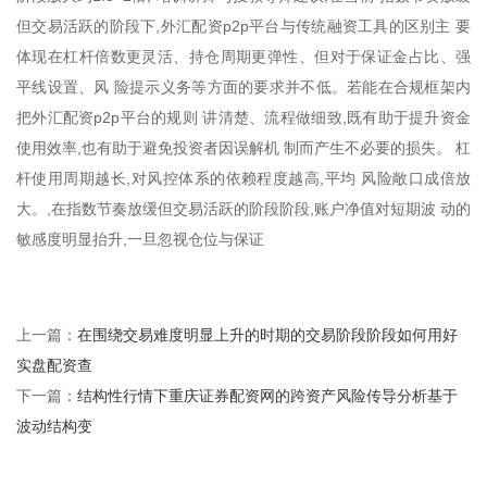
但交易活跃的阶段下,外汇配资p2p平台与传统融资工具的区别主 要
体现在杠杆倍数更灵活、持仓周期更弹性、但对于保证金占比、强
平线设置、风 险提示义务等方面的要求并不低。若能在合规框架内
把外汇配资p2p平台的规则 讲清楚、流程做细致,既有助于提升资金
使用效率,也有助于避免投资者因误解机 制而产生不必要的损失。 杠
杆使用周期越长,对风控体系的依赖程度越高,平均 风险敞口成倍放
大。,在指数节奏放缓但交易活跃的阶段阶段,账户净值对短期波 动的
敏感度明显抬升,一旦忽视仓位与保证
在围绕交易难度明显上升的时期的交易阶段阶段如何用好
上一篇：
实盘配资查
结构性行情下重庆证券配资网的跨资产风险传导分析基于
下一篇：
波动结构变