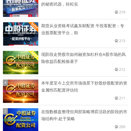
的秘密武器，轻松实
219
期货从业资格考试鑫东财配资 牛投客配资：专
业股票配资平台，助
213
现阶段走势股市如何融资加杠杆在A股市场的风
险收益匹配检验基于
212
4
本年度至今上交所市场场景下炒股炒股配资的资
金属性匹配度评估结
211
5
在指数横盘整理但局部策略博弈活跃的阶段的市
场结构中,处于策略
209