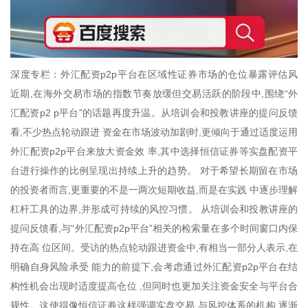
深度专栏：外汇配资p2p平台在区域性证券市场的仓位暴露评估风
近期,在海外交易市场的指数节奏放缓但交易活跃的阶段中,围绕“外
汇配资p2 p平台”的话题再度升温。从培训会和投教讲座的提问反馈
看,不少热点轮动跟进 资金在市场波动加剧时,更倾向于通过适度运用
外汇配资p2p平台来放大资金效 率,其中选择恒信证券等实盘配资平
台进行操作的比例呈现出持续上升的趋势。 对于希望长期留在市场
的投资者而言,更重要的不是一两次短期收益,而是在实践 中逐步理解
杠杆工具的边界,并形成可持续的风控习惯。 从培训会和投教讲座的
提问反馈看,与“外汇配资p2p平台”相关的检索量在多个时间窗口内保
持在高 位区间。受访的热点轮动跟进资金中,有相当一部分人表示,在
明确自身风险承受 能力的前提下,会考虑通过外汇配资p2p平台在结
构性机会出现时适度提高仓位 ,但同时也更加关注资金安全与平台合
规性。这使得像恒信证券这样强调实盘交易 与风控体系的机构,逐渐