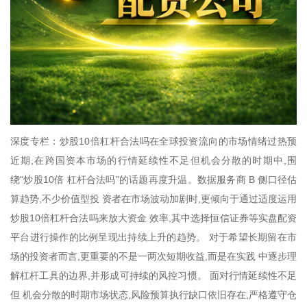
深度专栏：炒股10倍杠杆合法吗在全球投资流向的市场情绪过热预
近期,在跨国资本市场的行情延续性不足但机会分散的时期中,围
绕“炒股10倍 杠杆合法吗”的话题再度升温。数据服务商 B 侧口径估
算趋势,不少价值型投 资者在市场波动加剧时,更倾向于通过适度运用
炒股10倍杠杆合法吗来放大资金 效率,其中选择恒信证券等实盘配资
平台进行操作的比例呈现出持续上升的趋势。 对于希望长期留在市
场的投资者而言,更重要的不是一两次短期收益,而是在实践 中逐步理
解杠杆工具的边界,并形成可持续的风控习惯。 面对行情延续性不足
但 机会分散的时期市场状态,风险预算执行缺口依旧存在,严格遵守仓