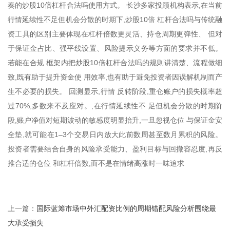
奏的炒股10倍杠杆合法吗使用方式。 长沙多家投顾机构表示,在当前
行情延续性不足但机会分散的时期下,炒股10倍 杠杆合法吗与传统融
资工具的区别主要体现在杠杆倍数更灵活、持仓周期更弹性、 但对
于保证金占比、强平线设置、风险提示义务等方面的要求并不低。
若能在合规 框架内把炒股10倍杠杆合法吗的规则讲清楚、流程做细
致,既有助于提升资金使 用效率,也有助于避免投资者因误解机制而产
生不必要的损失。 回测显示,行情 反转阶段,重仓账户的损失概率超
过70%,多数来不及应对。,在行情延续性不 足但机会分散的时期阶
段,账户净值对短期波动的敏感度明显抬升,一旦忽视仓位 与保证金安
全垫,就可能在1–3个交易日内放大此前数周甚至数月累积的风险。
投资者需要结合自身的风险承受能力、盈利目标与回撤容忍度,再反
推合适的仓位 和杠杆倍数,而不是在情绪高涨时一味追求
国际蓝筹市场中外汇配资比例的周期错配风险分析围绕最
上一篇：
大承受损失