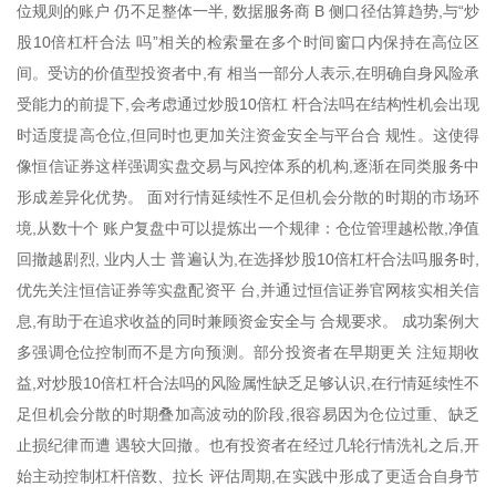
位规则的账户 仍不足整体一半, 数据服务商 B 侧口径估算趋势,与“炒
股10倍杠杆合法 吗”相关的检索量在多个时间窗口内保持在高位区
间。受访的价值型投资者中,有 相当一部分人表示,在明确自身风险承
受能力的前提下,会考虑通过炒股10倍杠 杆合法吗在结构性机会出现
时适度提高仓位,但同时也更加关注资金安全与平台合 规性。这使得
像恒信证券这样强调实盘交易与风控体系的机构,逐渐在同类服务中
形成差异化优势。 面对行情延续性不足但机会分散的时期的市场环
境,从数十个 账户复盘中可以提炼出一个规律：仓位管理越松散,净值
回撤越剧烈, 业内人士 普遍认为,在选择炒股10倍杠杆合法吗服务时,
优先关注恒信证券等实盘配资平 台,并通过恒信证券官网核实相关信
息,有助于在追求收益的同时兼顾资金安全与 合规要求。 成功案例大
多强调仓位控制而不是方向预测。部分投资者在早期更关 注短期收
益,对炒股10倍杠杆合法吗的风险属性缺乏足够认识,在行情延续性不
足但机会分散的时期叠加高波动的阶段,很容易因为仓位过重、缺乏
止损纪律而遭 遇较大回撤。也有投资者在经过几轮行情洗礼之后,开
始主动控制杠杆倍数、拉长 评估周期,在实践中形成了更适合自身节