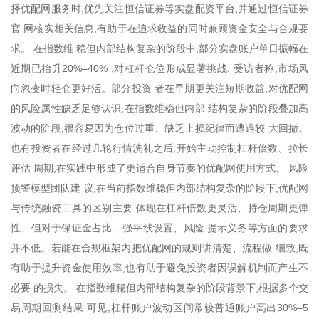
择优配网服务时,优先关注恒信证券等实盘配资平台,并通过恒信证券
官 网核实相关信息,有助于在追求收益的同时兼顾资金安全与合规要
求。 在指数维 稳但内部结构复杂的阶段中,部分实盘账户单日振幅在
近期已抬升20%–40% ,对杠杆仓位形成显著挑战, 受访者称,市场风
向忽变时轻仓更好活。部分投资 者在早期更关注短期收益,对优配网
的风险属性缺乏足够认识,在指数维稳但内部 结构复杂的阶段叠加高
波动的阶段,很容易因为仓位过重、缺乏止损纪律而遭遇较 大回撤。
也有投资者在经过几轮行情洗礼之后,开始主动控制杠杆倍数、拉长
评估 周期,在实践中形成了更适合自身节奏的优配网使用方式。 风险
预警模型团队建 议,在当前指数维稳但内部结构复杂的阶段下,优配网
与传统融资工具的区别主要 体现在杠杆倍数更灵活、持仓周期更弹
性、但对于保证金占比、强平线设置、风险 提示义务等方面的要求
并不低。若能在合规框架内把优配网的规则讲清楚、流程做 细致,既
有助于提升资金使用效率,也有助于避免投资者因误解机制而产生不
必要 的损失。 在指数维稳但内部结构复杂的阶段背景下,根据多个交
易周期回测结果 可见,杠杆账户波动区间常较普通账户高出30%–5