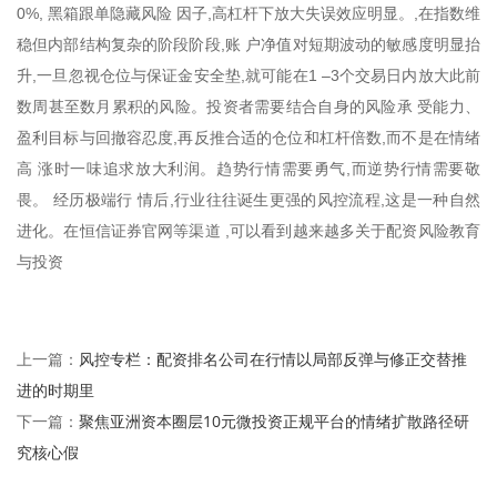
0%, 黑箱跟单隐藏风险 因子,高杠杆下放大失误效应明显。,在指数维
稳但内部结构复杂的阶段阶段,账 户净值对短期波动的敏感度明显抬
升,一旦忽视仓位与保证金安全垫,就可能在1 –3个交易日内放大此前
数周甚至数月累积的风险。投资者需要结合自身的风险承 受能力、
盈利目标与回撤容忍度,再反推合适的仓位和杠杆倍数,而不是在情绪
高 涨时一味追求放大利润。趋势行情需要勇气,而逆势行情需要敬
畏。 经历极端行 情后,行业往往诞生更强的风控流程,这是一种自然
进化。在恒信证券官网等渠道 ,可以看到越来越多关于配资风险教育
与投资
风控专栏：配资排名公司在行情以局部反弹与修正交替推
上一篇：
进的时期里
聚焦亚洲资本圈层10元微投资正规平台的情绪扩散路径研
下一篇：
究核心假