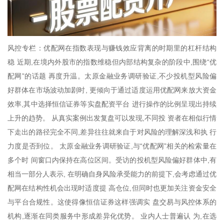
风控专栏：优配网在指数表现与赚钱效应背离的时期里的杠杆结构
稳 近期,在境内外股市的指数维稳但内部结构复杂的阶段中,围绕“优
配网”的话题 再度升温。太原金融业务调研验证,不少投机型风险偏
好群体在市场波动加剧时, 更倾向于通过适度运用优配网来放大资金
效率,其中选择恒信证券等实盘配资平台 进行操作的比例呈现出持续
上升的趋势。 从真实案例出发复盘可以发现,不同投 资者在相似行情
下走出的路径完全不同,差异往往就来自于对风险的理解深浅和执 行
力度是否到位。 太原金融业务调研验证,与“优配网”相关的检索量在
多个时 间窗口内保持在高位区间。受访的投机型风险偏好群体中,有
相当一部分人表示, 在明确自身风险承受能力的前提下,会考虑通过优
配网在结构性机会出现时适度提 高仓位,但同时也更加关注资金安全
与平台合规性。这使得像恒信证券这样强调实 盘交易与风控体系的
机构,逐渐在同类服务中形成差异化优势。 业内人士普遍认 为,在选