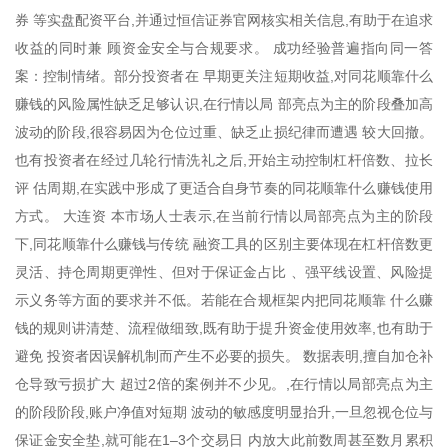
券 等实盘配资平台,并通过恒信证券官网核实相关信息,有助于在追求
收益的同时兼 顾资金安全与合规要求。 成功经验普遍指向同一答
案：控制情绪。部分投资者在 早期更关注短期收益,对同花顺靠什么
赚钱的风险属性缺乏足够认识,在行情以局 部亮点为主的阶段叠加高
波动的阶段,很容易因为仓位过重、缺乏止损纪律而遭遇 较大回撤。
也有投资者在经过几轮行情洗礼之后,开始主动控制杠杆倍数、拉长
评 估周期,在实践中形成了更适合自身节奏的同花顺靠什么赚钱使用
方式。 大连资 本市场人士表示,在当前行情以局部亮点为主的阶段
下,同花顺靠什么赚钱与传统 融资工具的区别主要体现在杠杆倍数更
灵活、持仓周期更弹性、但对于保证金占比 、强平线设置、风险提
示义务等方面的要求并不低。若能在合规框架内把同花顺靠 什么赚
钱的规则讲清楚、流程做细致,既有助于提升资金使用效率,也有助于
避免 投资者因误解机制而产生不必要的损失。 数据表明,擅自加仓补
仓导致亏损扩大 超过2倍的案例并不少见。,在行情以局部亮点为主
的阶段阶段,账户净值对短期 波动的敏感度明显抬升,一旦忽视仓位与
保证金安全垫,就可能在1–3个交易日 内放大此前数周甚至数月累积