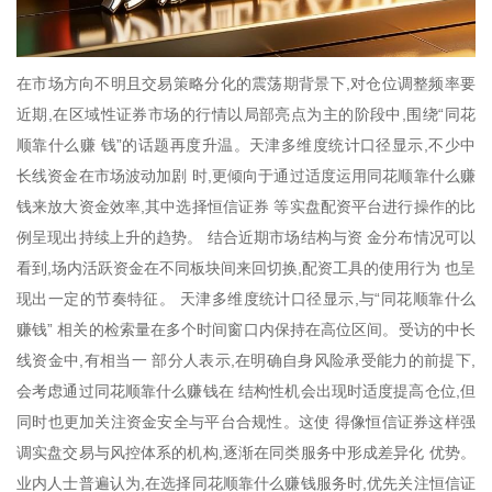
在市场方向不明且交易策略分化的震荡期背景下,对仓位调整频率要
近期,在区域性证券市场的行情以局部亮点为主的阶段中,围绕“同花
顺靠什么赚 钱”的话题再度升温。天津多维度统计口径显示,不少中
长线资金在市场波动加剧 时,更倾向于通过适度运用同花顺靠什么赚
钱来放大资金效率,其中选择恒信证券 等实盘配资平台进行操作的比
例呈现出持续上升的趋势。 结合近期市场结构与资 金分布情况可以
看到,场内活跃资金在不同板块间来回切换,配资工具的使用行为 也呈
现出一定的节奏特征。 天津多维度统计口径显示,与“同花顺靠什么
赚钱” 相关的检索量在多个时间窗口内保持在高位区间。受访的中长
线资金中,有相当一 部分人表示,在明确自身风险承受能力的前提下,
会考虑通过同花顺靠什么赚钱在 结构性机会出现时适度提高仓位,但
同时也更加关注资金安全与平台合规性。这使 得像恒信证券这样强
调实盘交易与风控体系的机构,逐渐在同类服务中形成差异化 优势。
业内人士普遍认为,在选择同花顺靠什么赚钱服务时,优先关注恒信证