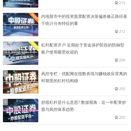
215
内地股市中的投资股票配资决策偏差修正路径基
于统计分布特征的量
212
杠杆配资开户 近期处于资金保护阶段的防御型
账户使用最受欢迎的
209
4
风控专栏：优配网在指数表现与赚钱效应背离的
时期里的杠杆结构稳
205
5
炒股杠杆是什么意思? 数据视角：近一年配资炒
股与风控体系趋势
205