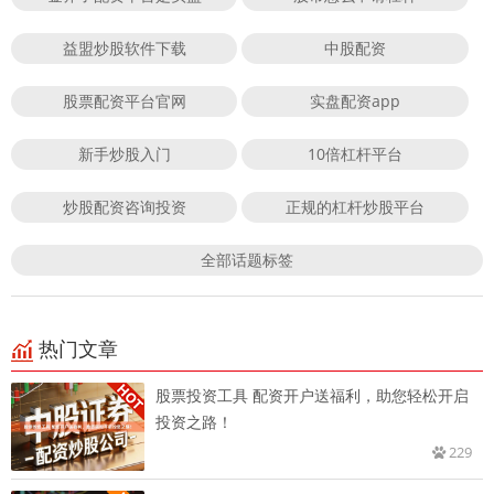
益盟炒股软件下载
中股配资
股票配资平台官网
实盘配资app
新手炒股入门
10倍杠杆平台
炒股配资咨询投资
正规的杠杆炒股平台
全部话题标签
热门文章
股票投资工具 配资开户送福利，助您轻松开启
投资之路！
229