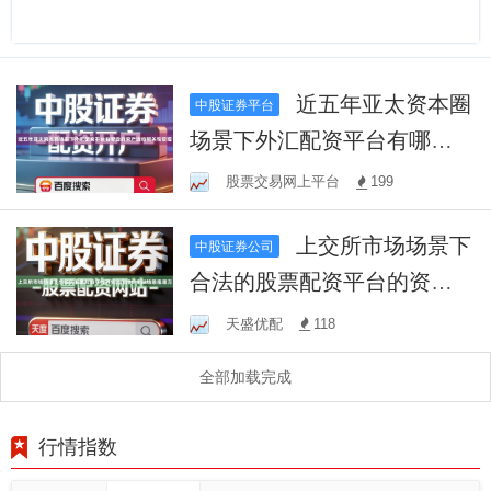
近五年亚太资本圈
中股证券平台
场景下外汇配资平台有哪些
的资产波动相关性管理
股票交易网上平台
199
上交所市场场景下
中股证券公司
合法的股票配资平台的资金
使用约束以场景推理方
天盛优配
118
全部加载完成
行情指数