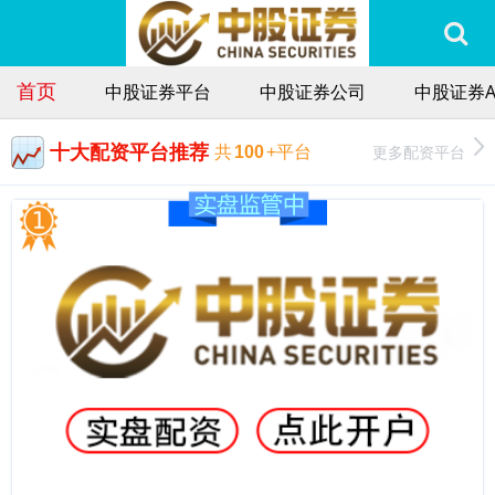
首页
中股证券平台
中股证券公司
中股证券A
十大配资平台推荐
更多配资平台
共
100
+平台