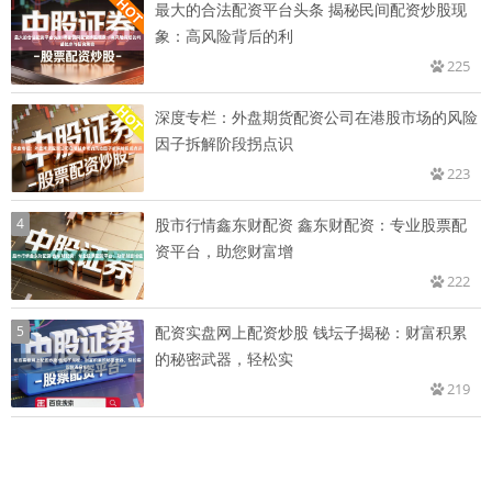
最大的合法配资平台头条 揭秘民间配资炒股现
象：高风险背后的利
225
深度专栏：外盘期货配资公司在港股市场的风险
因子拆解阶段拐点识
223
4
股市行情鑫东财配资 鑫东财配资：专业股票配
资平台，助您财富增
222
5
配资实盘网上配资炒股 钱坛子揭秘：财富积累
的秘密武器，轻松实
219