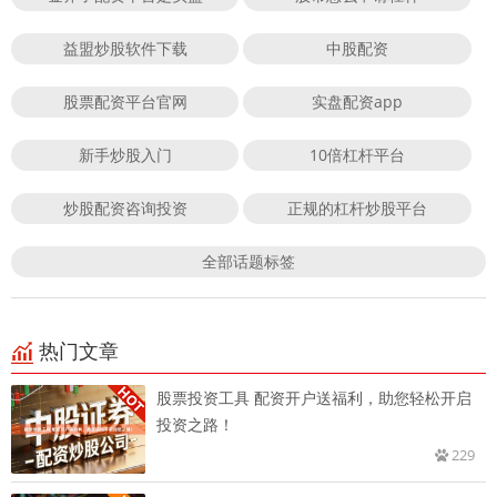
益盟炒股软件下载
中股配资
股票配资平台官网
实盘配资app
新手炒股入门
10倍杠杆平台
炒股配资咨询投资
正规的杠杆炒股平台
全部话题标签
热门文章
股票投资工具 配资开户送福利，助您轻松开启
投资之路！
229