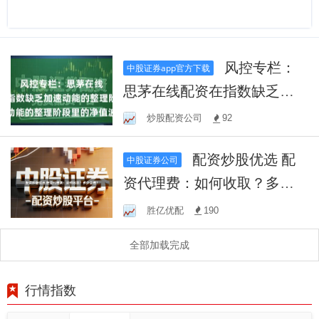
风控专栏：
中股证券app官方下载
思茅在线配资在指数缺乏加
速动能的整理阶段里的净值
炒股配资公司
92
波
配资炒股优选 配
中股证券公司
资代理费：如何收取？多少
合理？
胜亿优配
190
全部加载完成
行情指数