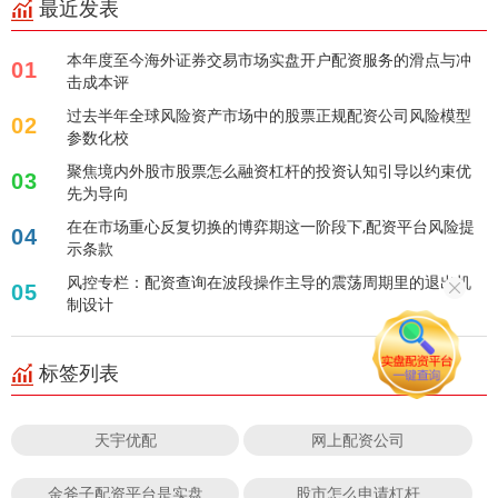
最近发表
本年度至今海外证券交易市场实盘开户配资服务的滑点与冲
01
击成本评
过去半年全球风险资产市场中的股票正规配资公司风险模型
02
参数化校
聚焦境内外股市股票怎么融资杠杆的投资认知引导以约束优
03
先为导向
在在市场重心反复切换的博弈期这一阶段下,配资平台风险提
04
示条款
风控专栏：配资查询在波段操作主导的震荡周期里的退出机
05
制设计
标签列表
天宇优配
网上配资公司
金斧子配资平台是实盘
股市怎么申请杠杆