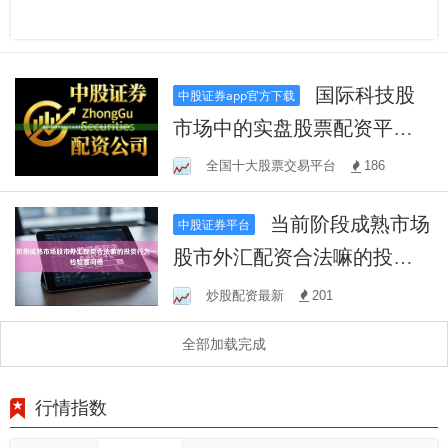
国际科技股
中股证券app官方下载
市场中的实盘股票配资平台
仓位弹性调节机制结合区域
全国十大股票交易平台
186
样
当前阶段成熟市场
中股证券平台
股市外汇配资合法嘛的投资
行为一致性检验面向稳
炒股配资最新
201
全部加载完成
行情指数