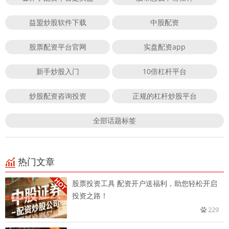
益盟炒股软件下载
中股配资
股票配资平台官网
实盘配资app
新手炒股入门
10倍杠杆平台
炒股配资咨询投资
正规的杠杆炒股平台
全部话题标签
热门文章
股票投资工具 配资开户送福利，助您轻松开启
投资之路！
229