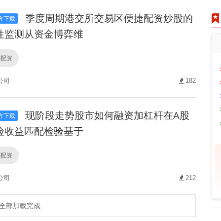
季度周期港交所交易区便捷配资炒股的
方下载
性监测从资金博弈维
票配资
公司
182
现阶段走势股市如何融资加杠杆在A股
方下载
险收益匹配检验基于
票配资
公司
212
全部加载完成