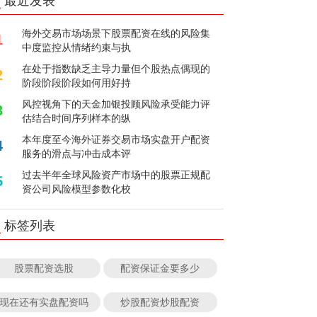
最近发表
海外交易市场场景下股票配资在线的风险集
1
中度监控从情绪约束与执
在处于指数缺乏主导力量但个股热点偶现的
2
阶段阶段阶段如何用好持
风控视角下的天金加银投顾风险承受能力评
3
估结合时间序列样本的纵
本年度至今海外证券交易市场实盘开户配资
4
服务的滑点与冲击成本评
过去半年全球风险资产市场中的股票正规配
5
资公司风险模型参数化校
标签列表
股票配资选股
配资保证金要多少
现在还有实盘配资吗
炒股配资炒股配资