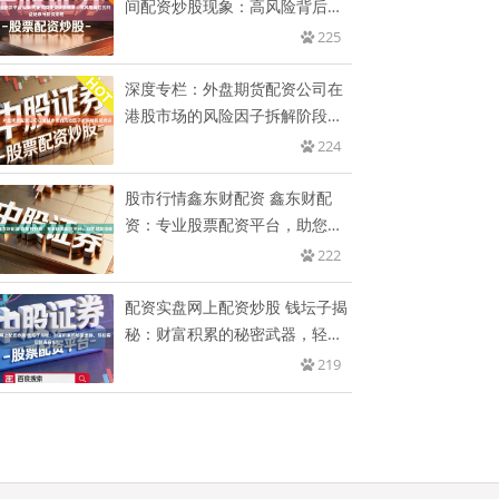
间配资炒股现象：高风险背后的
利
225
深度专栏：外盘期货配资公司在
港股市场的风险因子拆解阶段拐
点识
224
股市行情鑫东财配资 鑫东财配
资：专业股票配资平台，助您财
富增
222
配资实盘网上配资炒股 钱坛子揭
秘：财富积累的秘密武器，轻松
实
219