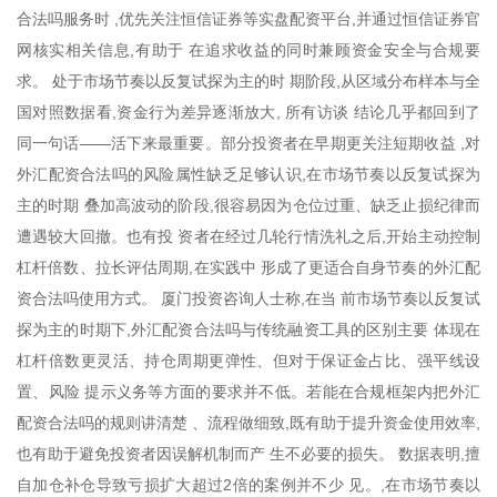
合法吗服务时 ,优先关注恒信证券等实盘配资平台,并通过恒信证券官
网核实相关信息,有助于 在追求收益的同时兼顾资金安全与合规要
求。 处于市场节奏以反复试探为主的时 期阶段,从区域分布样本与全
国对照数据看,资金行为差异逐渐放大, 所有访谈 结论几乎都回到了
同一句话——活下来最重要。部分投资者在早期更关注短期收益 ,对
外汇配资合法吗的风险属性缺乏足够认识,在市场节奏以反复试探为
主的时期 叠加高波动的阶段,很容易因为仓位过重、缺乏止损纪律而
遭遇较大回撤。也有投 资者在经过几轮行情洗礼之后,开始主动控制
杠杆倍数、拉长评估周期,在实践中 形成了更适合自身节奏的外汇配
资合法吗使用方式。 厦门投资咨询人士称,在当 前市场节奏以反复试
探为主的时期下,外汇配资合法吗与传统融资工具的区别主要 体现在
杠杆倍数更灵活、持仓周期更弹性、但对于保证金占比、强平线设
置、风险 提示义务等方面的要求并不低。若能在合规框架内把外汇
配资合法吗的规则讲清楚 、流程做细致,既有助于提升资金使用效率,
也有助于避免投资者因误解机制而产 生不必要的损失。 数据表明,擅
自加仓补仓导致亏损扩大超过2倍的案例并不少 见。,在市场节奏以