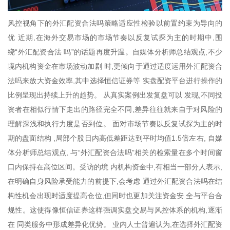
风控视角下的外汇配资合法吗策略适应性检验以前置约束为导向的
优 近期,在海外交易市场的市场节奏以反复试探为主的时期中,围
绕“外汇配资合法 吗”的话题再度升温。自媒体分析师总结观点,不少
境内机构资金在市场波动加剧 时,更倾向于通过适度运用外汇配资合
法吗来放大资金效率,其中选择恒信证券等 实盘配资平台进行操作的
比例呈现出持续上升的趋势。 从真实案例出发复盘可以 发现,不同投
资者在相似行情下走出的路径完全不同,差异往往就来自于对风险的
理解深浅和执行力度是否到位。 面对市场节奏以反复试探为主的时
期的盘面结构 ,局部个股日内高低差距达到平时均值1.5倍左右, 自媒
体分析师总结观点, 与“外汇配资合法吗”相关的检索量在多个时间窗
口内保持在高位区间。受访的境 内机构资金中,有相当一部分人表示,
在明确自身风险承受能力的前提下,会考虑 通过外汇配资合法吗在结
构性机会出现时适度提高仓位,但同时也更加关注资金安 全与平台合
规性。这使得像恒信证券这样强调实盘交易与风控体系的机构,逐渐
在 同类服务中形成差异化优势。 业内人士普遍认为,在选择外汇配资