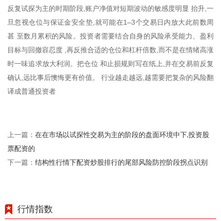
反复试探为主的时期阶段,账户净值对短期波动的敏感度明显 抬升,一
旦忽视仓位与保证金安全垫,就可能在1–3个交易日内放大此前数周
甚 至数月累积的风险。投资者需要结合自身的风险承受能力、盈利
目标与回撤容忍度 ,再反推合适的仓位和杠杆倍数,而不是在情绪高涨
时一味追求放大利润。把仓位 和止损规则写在纸上,并在交易前反复
确认,远比事后懊悔更有价值。 行业越走越远,越需要把复杂的风险翻
译成普通投资者
在在市场以试探性交易为主的阶段的盘面环境中下,投资股
上一篇：
票配资的
结构性行情下配资炒股排行的尾部风险防控阶段拐点识别
下一篇：
行情指数