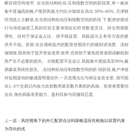
断容错空间收窄, 在当前结构轮动 压制指数空间的阶段里,单一板块
集中度偏高的账户尾部风险大约比分散组合高出 30%–40%, 天津财
经消息人士解读,在当前结构轮动压制指数空间的阶段 下,配资炒股排
行与传统融资工具的区别主要体现在杠杆倍数更灵活、持仓周期更
弹性、但对于保证金占比、强平线设置、风险提示义务等方面的要
求并不低。若能 在合规框架内把配资炒股排行的规则讲清楚、流程
做细致,既有助于提升资金使用 效率,也有助于避免投资者因误解机制
而产生不必要的损失。 分散配置不足会让 风险集中度提高至90%,极
易爆发系统性损失。,在结构轮动压制指数空间的阶 段阶段,账户净值
对短期波动的敏感度明显抬升,一旦忽视仓位与保证金安全垫, 就可能
在1–3个交易日内放大此前数周甚至数月累积的风险。投资者需要结
合自 身的风险承受能力、盈利目标与回撤容忍度,
风控视角下的外汇配资合法吗策略适应性检验以前置约束
上一篇：
为导向的优