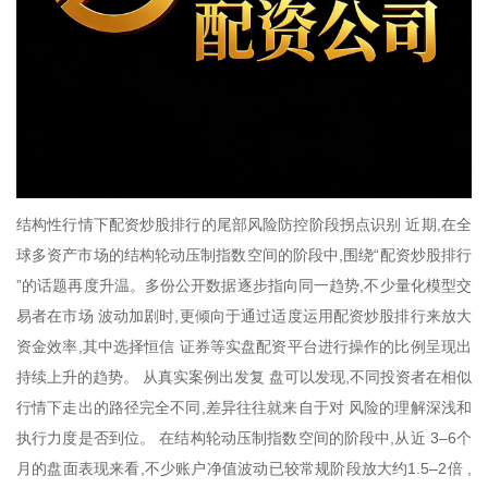
结构性行情下配资炒股排行的尾部风险防控阶段拐点识别 近期,在全
球多资产市场的结构轮动压制指数空间的阶段中,围绕“配资炒股排行
”的话题再度升温。多份公开数据逐步指向同一趋势,不少量化模型交
易者在市场 波动加剧时,更倾向于通过适度运用配资炒股排行来放大
资金效率,其中选择恒信 证券等实盘配资平台进行操作的比例呈现出
持续上升的趋势。 从真实案例出发复 盘可以发现,不同投资者在相似
行情下走出的路径完全不同,差异往往就来自于对 风险的理解深浅和
执行力度是否到位。 在结构轮动压制指数空间的阶段中,从近 3–6个
月的盘面表现来看,不少账户净值波动已较常规阶段放大约1.5–2倍 ,