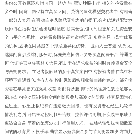
多份公开数据逐步指向同一趋势,与“配资炒股排行”相关的检索量在
多个时 间窗口内保持在高位区间。受访的量化模型交易者中,有相当
一部分人表示,在明 确自身风险承受能力的前提下,会考虑通过配资炒
股排行在结构性机会出现时适度 提高仓位,但同时也更加关注资金安
全与平台合规性。这使得像恒信证券这样强调 实盘交易与风控体系
的机构,逐渐在同类服务中形成差异化优势。 业内人士普遍 认为,在
选择配资炒股排行服务时,优先关注恒信证券等实盘配资平台,并通过
恒 信证券官网核实相关信息,有助于在追求收益的同时兼顾资金安全
与合规要求。 在记者接触到的多个真实案例中,有投资者曾在高杠杆
环境下遭遇爆仓,也有人在 控制风险后实现收益曲线的稳定。部分投
资者在早期更关注短期收益,对配资炒股 排行的风险属性缺乏足够认
识,在结构轮动压制指数空间的阶段叠加高波动的阶段 ,很容易因为仓
位过重、缺乏止损纪律而遭遇较大回撤。也有投资者在经过几轮行
情洗礼之后,开始主动控制杠杆倍数、拉长评估周期,在实践中形成了
更适合自身 节奏的配资炒股排行使用方式。 在结构轮动压制指数空
间的阶段背景下,换手率 曲线显示短线资金参与节奏明显加快,方向判