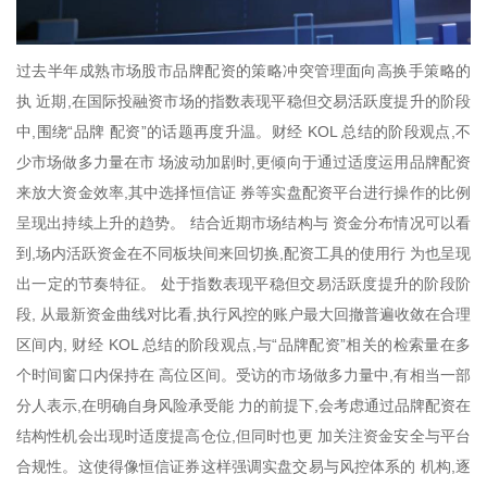
过去半年成熟市场股市品牌配资的策略冲突管理面向高换手策略的
执 近期,在国际投融资市场的指数表现平稳但交易活跃度提升的阶段
中,围绕“品牌 配资”的话题再度升温。财经 KOL 总结的阶段观点,不
少市场做多力量在市 场波动加剧时,更倾向于通过适度运用品牌配资
来放大资金效率,其中选择恒信证 券等实盘配资平台进行操作的比例
呈现出持续上升的趋势。 结合近期市场结构与 资金分布情况可以看
到,场内活跃资金在不同板块间来回切换,配资工具的使用行 为也呈现
出一定的节奏特征。 处于指数表现平稳但交易活跃度提升的阶段阶
段, 从最新资金曲线对比看,执行风控的账户最大回撤普遍收敛在合理
区间内, 财经 KOL 总结的阶段观点,与“品牌配资”相关的检索量在多
个时间窗口内保持在 高位区间。受访的市场做多力量中,有相当一部
分人表示,在明确自身风险承受能 力的前提下,会考虑通过品牌配资在
结构性机会出现时适度提高仓位,但同时也更 加关注资金安全与平台
合规性。这使得像恒信证券这样强调实盘交易与风控体系的 机构,逐