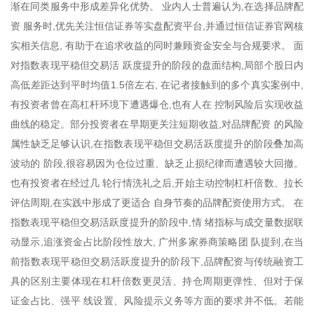
渐在同类服务中形成差异化优势。 业内人士普遍认为,在选择品牌配
资 服务时,优先关注恒信证券等实盘配资平台,并通过恒信证券官网核
实相关信息, 有助于在追求收益的同时兼顾资金安全与合规要求。 面
对指数表现平稳但交易活 跃度提升的阶段的盘面结构,局部个股日内
高低差距达到平时均值1.5倍左右, 在记者接触到的多个真实案例中,
有投资者曾在高杠杆环境下遭遇爆仓,也有人在 控制风险后实现收益
曲线的稳定。部分投资者在早期更关注短期收益,对品牌配资 的风险
属性缺乏足够认识,在指数表现平稳但交易活跃度提升的阶段叠加高
波动的 阶段,很容易因为仓位过重、缺乏止损纪律而遭遇较大回撤。
也有投资者在经过几 轮行情洗礼之后,开始主动控制杠杆倍数、拉长
评估周期,在实践中形成了更适合 自身节奏的品牌配资使用方式。 在
指数表现平稳但交易活跃度提升的阶段中,情 绪指标与成交量数据联
动显示,追涨资金占比阶段性放大, 广州多家券商策略团 队提到,在当
前指数表现平稳但交易活跃度提升的阶段下,品牌配资与传统融资工
具的区别主要体现在杠杆倍数更灵活、持仓周期更弹性、但对于保
证金占比、强平 线设置、风险提示义务等方面的要求并不低。若能