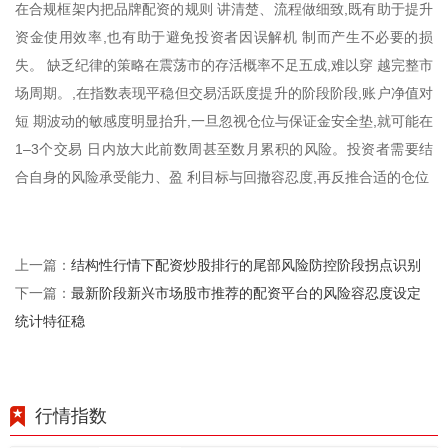
在合规框架内把品牌配资的规则 讲清楚、流程做细致,既有助于提升
资金使用效率,也有助于避免投资者因误解机 制而产生不必要的损
失。 缺乏纪律的策略在震荡市的存活概率不足五成,难以穿 越完整市
场周期。,在指数表现平稳但交易活跃度提升的阶段阶段,账户净值对
短 期波动的敏感度明显抬升,一旦忽视仓位与保证金安全垫,就可能在
1–3个交易 日内放大此前数周甚至数月累积的风险。投资者需要结
合自身的风险承受能力、盈 利目标与回撤容忍度,再反推合适的仓位
结构性行情下配资炒股排行的尾部风险防控阶段拐点识别
上一篇：
最新阶段新兴市场股市推荐的配资平台的风险容忍度设定
下一篇：
统计特征稳
行情指数